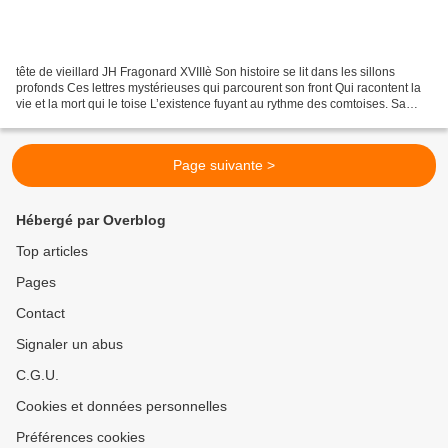
tête de vieillard JH Fragonard XVIIIè Son histoire se lit dans les sillons
profonds Ces lettres mystérieuses qui parcourent son front Qui racontent la
vie et la mort qui le toise L’existence fuyant au rythme des comtoises. Sa
main parcheminée égrène un...
Page suivante >
Hébergé par Overblog
Top articles
Pages
Contact
Signaler un abus
C.G.U.
Cookies et données personnelles
Préférences cookies