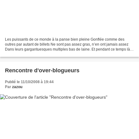
Les puissants de ce monde à la panse bien pleine Gonflée comme des
outres par autant de billets Ne sont pas assez gras, n’en ont jamais assez
Dans leurs gargantuesques multiples bas de laine. Et pendant ce temps là,
on crève en Ouganda Bangladesh, Somalie,...
Rencontre d'over-blogueurs
Publié le 11/10/2008 à 19:44
Par
zazou