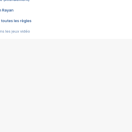
im Rayan
 toutes les règles
s les jeux vidéo
us choquant de Rockstar ? - Le scandale BULLY
e plus moche de Steam
du RÊVE tourne au CAUCHEMAR
pendant 8 heures
it… à tort
umiliés par un jeu vidéo
ire - Final Fantasy 8
ti un empire - Age of Empires
story DOFUS