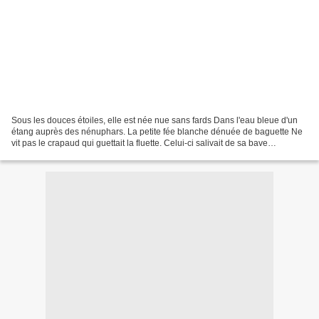
Sous les douces étoiles, elle est née nue sans fards Dans l'eau bleue d'un
étang auprès des nénuphars. La petite fée blanche dénuée de baguette Ne
vit pas le crapaud qui guettait la fluette. Celui-ci salivait de sa bave
poisseuse A l'idée de nuire à la...