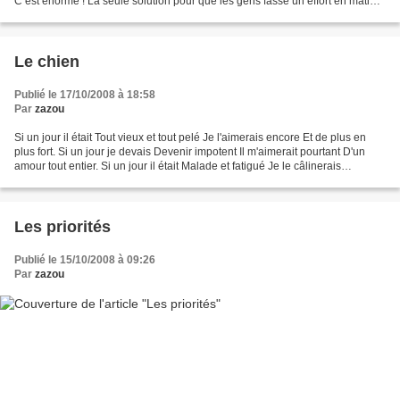
C’est énorme ! La seule solution pour que les gens fasse un effort en matière
de réduction des déchets –...
Le chien
Publié le 17/10/2008 à 18:58
Par
zazou
Si un jour il était Tout vieux et tout pelé Je l'aimerais encore Et de plus en
plus fort. Si un jour je devais Devenir impotent Il m'aimerait pourtant D'un
amour tout entier. Si un jour il était Malade et fatigué Je le câlinerais
Doucement caressé. Si...
Les priorités
Publié le 15/10/2008 à 09:26
Par
zazou