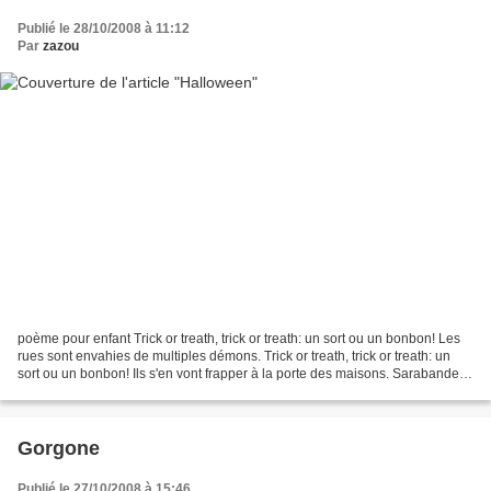
Publié le 28/10/2008 à 11:12
Par
zazou
poème pour enfant Trick or treath, trick or treath: un sort ou un bonbon! Les
rues sont envahies de multiples démons. Trick or treath, trick or treath: un
sort ou un bonbon! Ils s'en vont frapper à la porte des maisons. Sarabande
endiablée des squelettes...
Gorgone
Publié le 27/10/2008 à 15:46