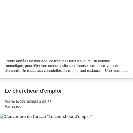
Trente années de mariage, ce n'est pas tous les jours. Un homme
romantique, pour fêter son amour Invita son épouse aux beaux yeux de
diamants: Un repas aux chandelles dans un grand restaurant. Une musique
douce, un bon vin chaleureux Une ambiance apaisante...
Le chercheur d'emploi
Publié le 22/10/2008 à 08:56
Par
zazou