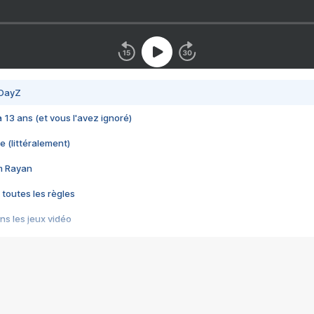
 DayZ
 a 13 ans (et vous l'avez ignoré)
e (littéralement)
im Rayan
 toutes les règles
s les jeux vidéo
us choquant de Rockstar ? - Le scandale BULLY
e plus moche de Steam
du RÊVE tourne au CAUCHEMAR