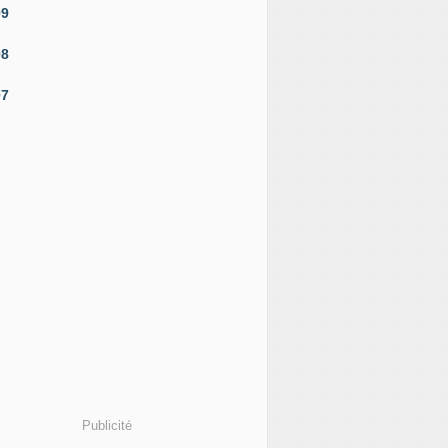
09
08
07
Publicité