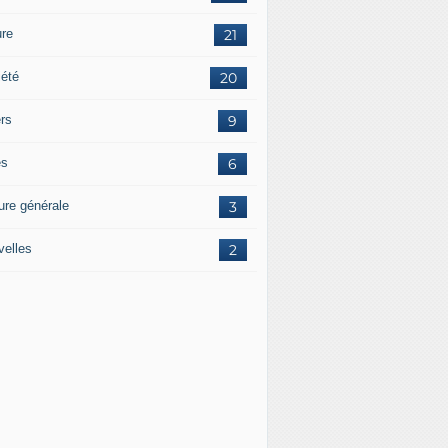
ure
21
iété
20
ers
9
es
6
ure générale
3
velles
2