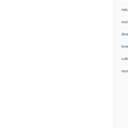
nat
soc
div
livr
cult
nou