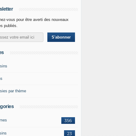
letter
ez-vous pour être averti des nouveaux
es publiés.
es
sins
ns
sies par thème
gories
mes
356
sins
23