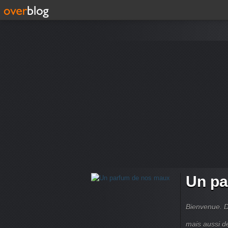
Un pa
Bienvenue. D
mais aussi d