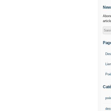
News
Abonn
articl
Pag
Des
Lie
Poé
Caté
poè
des