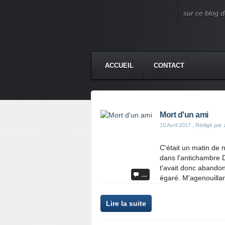
sur ce blog d
ACCUEIL
CONTACT
Mort d'un ami
10 Avril 2017
, Rédigé par
C'était un matin de
dans l'antichambre D
t'avait donc abandon
…
égaré. M'agenouillan
Lire la suite