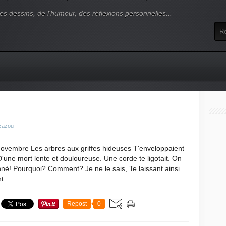
es dessins, de l'humour, des réflexions personnelles...
 zazou
 novembre Les arbres aux griffes hideuses T'enveloppaient
'une mort lente et douloureuse. Une corde te ligotait. On
né! Pourquoi? Comment? Je ne le sais, Te laissant ainsi
t...
Repost
0