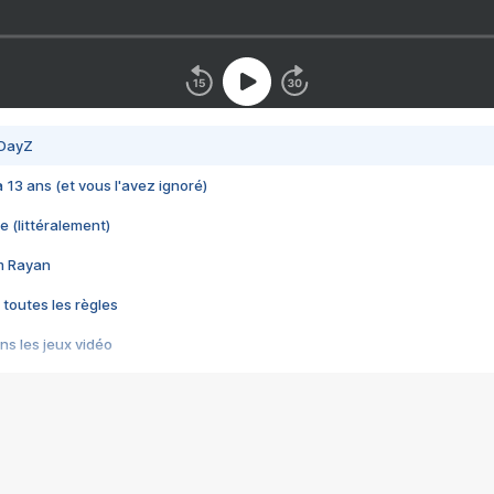
 DayZ
 a 13 ans (et vous l'avez ignoré)
e (littéralement)
im Rayan
 toutes les règles
s les jeux vidéo
us choquant de Rockstar ? - Le scandale BULLY
e plus moche de Steam
du RÊVE tourne au CAUCHEMAR