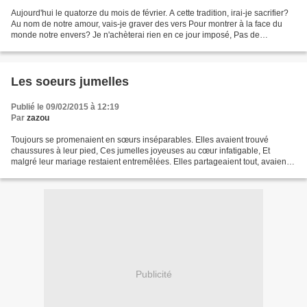
Aujourd'hui le quatorze du mois de février. A cette tradition, irai-je sacrifier?
Au nom de notre amour, vais-je graver des vers Pour montrer à la face du
monde notre envers? Je n'achèterai rien en ce jour imposé, Pas de
consumérisme en troupeau moutonnier....
Les soeurs jumelles
Publié le 09/02/2015 à 12:19
Par
zazou
Toujours se promenaient en sœurs inséparables. Elles avaient trouvé
chaussures à leur pied, Ces jumelles joyeuses au cœur infatigable, Et
malgré leur mariage restaient entremêlées. Elles partageaient tout, avaient
les mêmes goûts, Arboraient chaque jour...
Publicité