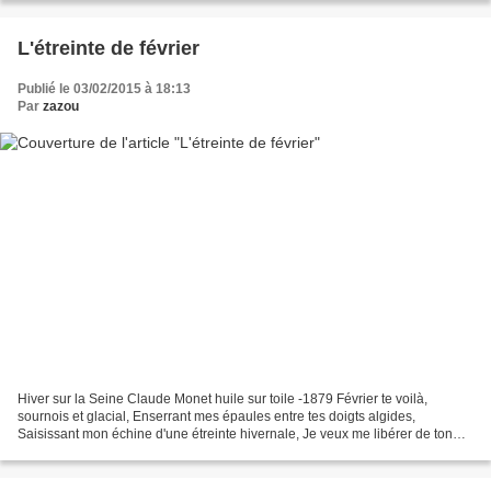
L'étreinte de février
Publié le 03/02/2015 à 18:13
Par
zazou
Hiver sur la Seine Claude Monet huile sur toile -1879 Février te voilà,
sournois et glacial, Enserrant mes épaules entre tes doigts algides,
Saisissant mon échine d'une étreinte hivernale, Je veux me libérer de ton
amour frigide. Cherchant à m'embrasser...