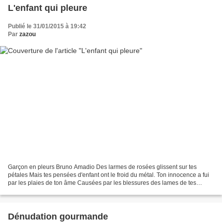
L'enfant qui pleure
Publié le 31/01/2015 à 19:42
Par
zazou
Garçon en pleurs Bruno Amadio Des larmes de rosées glissent sur tes
pétales Mais tes pensées d'enfant ont le froid du métal. Ton innocence a fui
par les plaies de ton âme Causées par les blessures des lames de tes
drames. Ta maman est partie, un saut...
Dénudation gourmande