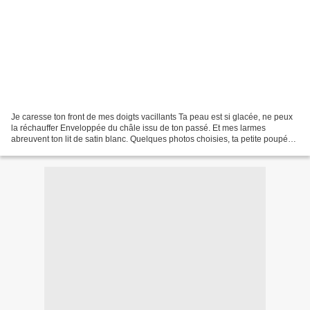
Je caresse ton front de mes doigts vacillants Ta peau est si glacée, ne peux
la réchauffer Enveloppée du châle issu de ton passé. Et mes larmes
abreuvent ton lit de satin blanc. Quelques photos choisies, ta petite poupée,
Une ultime caresse, un dernier...