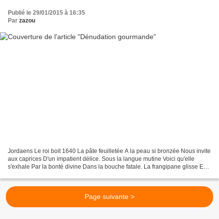
Publié le 29/01/2015 à 16:35
Par
zazou
Jordaens Le roi boit 1640 La pâte feuilletée A la peau si bronzée Nous invite
aux caprices D'un impatient délice. Sous la langue mutine Voici qu'elle
s'exhale Par la bonté divine Dans la bouche fatale. La frangipane glisse En
parfums amandés Le long de...
Page suivante >