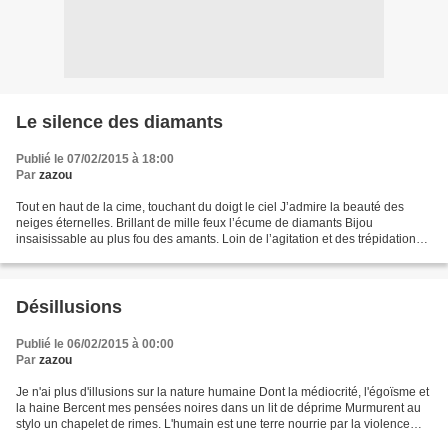
Le silence des diamants
Publié le 07/02/2015 à 18:00
Par
zazou
Tout en haut de la cime, touchant du doigt le ciel J’admire la beauté des
neiges éternelles. Brillant de mille feux l’écume de diamants Bijou
insaisissable au plus fou des amants. Loin de l’agitation et des trépidations
De la vie citadine des villes anonymes...
Désillusions
Publié le 06/02/2015 à 00:00
Par
zazou
Je n'ai plus d'illusions sur la nature humaine Dont la médiocrité, l'égoïsme et
la haine Bercent mes pensées noires dans un lit de déprime Murmurent au
stylo un chapelet de rimes. L'humain est une terre nourrie par la violence
Des insultes et coups et...