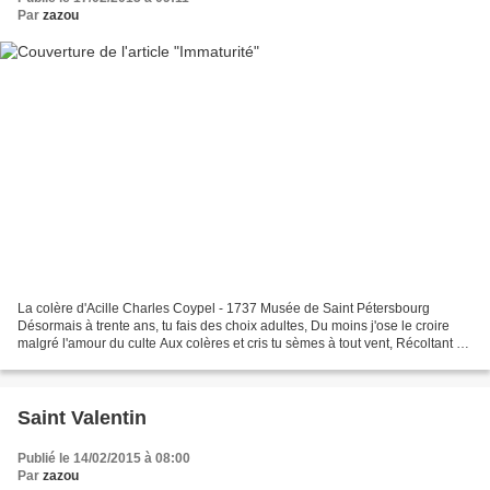
Par
zazou
La colère d'Acille Charles Coypel - 1737 Musée de Saint Pétersbourg
Désormais à trente ans, tu fais des choix adultes, Du moins j'ose le croire
malgré l'amour du culte Aux colères et cris tu sèmes à tout vent, Récoltant en
retour d'innombrables tourments....
Saint Valentin
Publié le 14/02/2015 à 08:00
Par
zazou