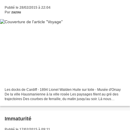
Publié le 28/02/2015 à 22:04
Par
zazou
Les docks de Cardiff - 1894 Lionel Walden Huile sur toile - Musée d'Orsay
De la ville Hausmanienne à la ville rosée Les paysages filent au gré des
trajectoires Des courbes de ferraille, du matin jusqu'au soir. Là nous
pourrons enfin un peu nous reposer....
Immaturité
Publié le 17/02/2015 à 09:11