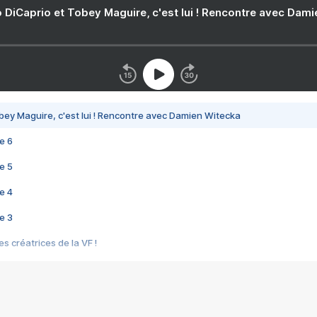
 DiCaprio et Tobey Maguire, c'est lui ! Rencontre avec Dam
bey Maguire, c'est lui ! Rencontre avec Damien Witecka
e 6
e 5
e 4
e 3
s créatrices de la VF !
e 2
e 1