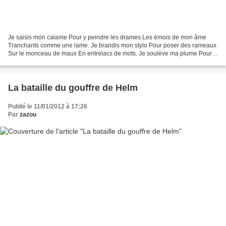
Je saisis mon calame Pour y peindre les drames Les émois de mon âme
Tranchants comme une lame. Je brandis mon stylo Pour poser des rameaux
Sur le monceau de maux En entrelacs de mots. Je soulève ma plume Pour
dissiper la brume Et détruire l'enclume Si...
La bataille du gouffre de Helm
Publié le 11/01/2012 à 17:26
Par
zazou