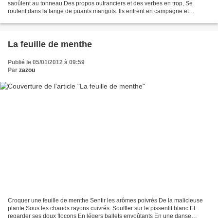
saoûlent au tonneau Des propos outranciers et des verbes en trop, Se
roulent dans la fange de puants marigots. Ils entrent en campagne et
dégainent l'épée Jurent avoir compris les...
La feuille de menthe
Publié le 05/01/2012 à 09:59
Par
zazou
Croquer une feuille de menthe Sentir les arômes poivrés De la malicieuse
plante Sous les chauds rayons cuivrés. Souffler sur le pissenlit blanc Et
regarder ses doux flocons En légers ballets envoûtants En une danse