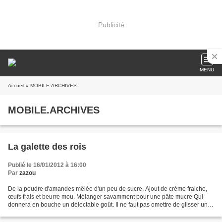
Publicité
MENU
Accueil
» MOBILE.ARCHIVES
MOBILE.ARCHIVES
La galette des rois
Publié le 16/01/2012 à 16:00
Par
zazou
De la poudre d'amandes mêlée d'un peu de sucre, Ajout de crème fraiche,
œufs frais et beurre mou. Mélanger savamment pour une pâte mucre Qui
donnera en bouche un délectable goût. Il ne faut pas omettre de glisser une
fève Dans la pâtisserie, cachée tel...