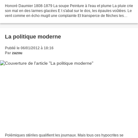
Honoré Daumier 1808-1879 La soupe Peinture à l'eau et plume La pluie crie
son mal en des larmes glacées E t s'abat sur le dos, les épaules voûtées. Le
vent comme en écho mugit une complainte Et transperce de flèches les
consciences défuntes. Pluies et...
La politique moderne
Publié le 06/01/2012 à 18:16
Par
zazou
Polémiques stériles qualifient les journaux. Mais tous ces hypocrites se