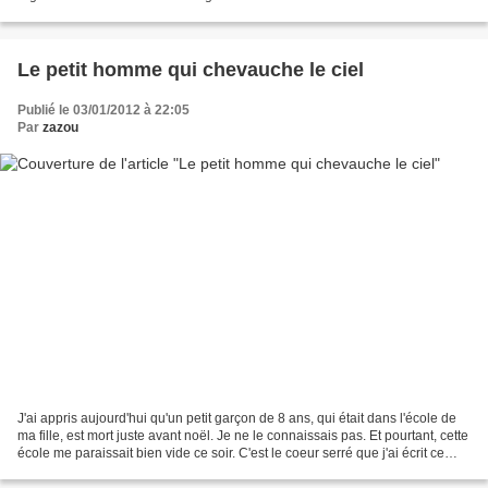
papillon. Goûter à l'aurore rosée Que...
Le petit homme qui chevauche le ciel
Publié le 03/01/2012 à 22:05
Par
zazou
J'ai appris aujourd'hui qu'un petit garçon de 8 ans, qui était dans l'école de
ma fille, est mort juste avant noël. Je ne le connaissais pas. Et pourtant, cette
école me paraissait bien vide ce soir. C'est le coeur serré que j'ai écrit ce
poème. Il lui...