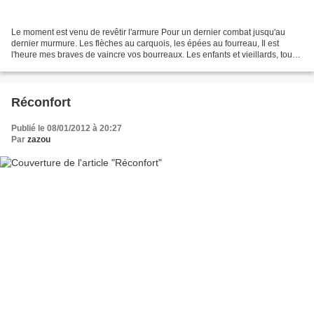
Le moment est venu de revêtir l'armure Pour un dernier combat jusqu'au
dernier murmure. Les flèches au carquois, les épées au fourreau, Il est
l'heure mes braves de vaincre vos bourreaux. Les enfants et vieillards, tous
les êtres en âge, S'emparent de...
Réconfort
Publié le 08/01/2012 à 20:27
Par
zazou