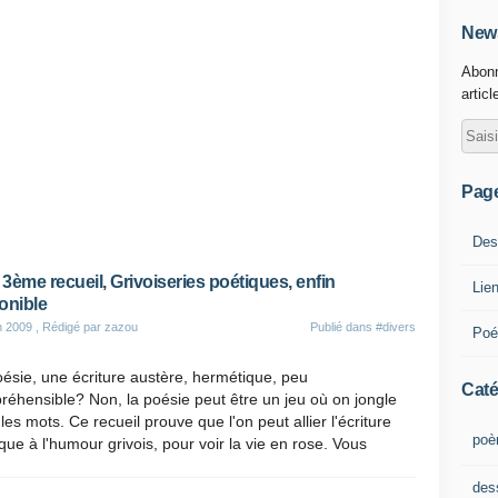
News
Abonn
articl
Pag
Des
3ème recueil, Grivoiseries poétiques, enfin
Lie
onible
n 2009
, Rédigé par zazou
Publié dans
#divers
Poé
ésie, une écriture austère, hermétique, peu
Caté
éhensible? Non, la poésie peut être un jeu où on jongle
les mots. Ce recueil prouve que l'on peut allier l'écriture
poè
que à l'humour grivois, pour voir la vie en rose. Vous
des