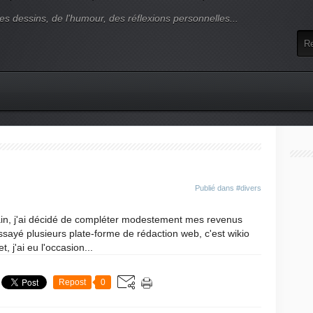
es dessins, de l'humour, des réflexions personnelles...
Publié dans
#divers
in, j'ai décidé de compléter modestement mes revenus
essayé plusieurs plate-forme de rédaction web, c'est wikio
, j'ai eu l'occasion...
Repost
0