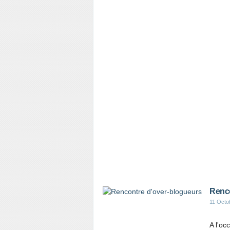
Renco
11 Octo
A l'oc