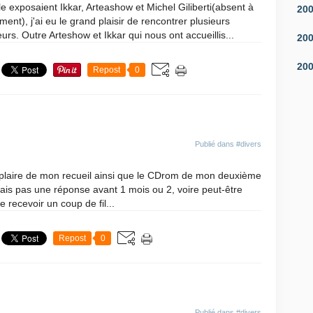
le exposaient Ikkar, Arteashow et Michel Giliberti(absent à
20
ent), j'ai eu le grand plaisir de rencontrer plusieurs
urs. Outre Arteshow et Ikkar qui nous ont accueillis...
20
20
Repost
0
Publié dans
#divers
plaire de mon recueil ainsi que le CDrom de mon deuxième
ais pas une réponse avant 1 mois ou 2, voire peut-être
 recevoir un coup de fil...
Repost
0
Publié dans
#divers