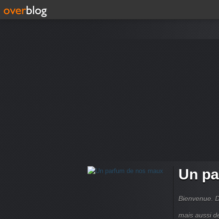
Un pa
Bienvenue. D
mais aussi d