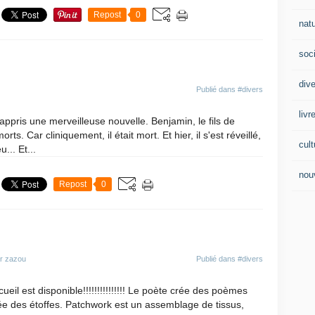
Repost
0
nat
soc
div
Publié dans
#divers
livr
 appris une merveilleuse nouvelle. Benjamin, le fils de
ts. Car cliniquement, il était mort. Et hier, il s'est réveillé,
cult
... Et...
nou
Repost
0
ar zazou
Publié dans
#divers
eil est disponible!!!!!!!!!!!!!!! Le poète crée des poèmes
e des étoffes. Patchwork est un assemblage de tissus,