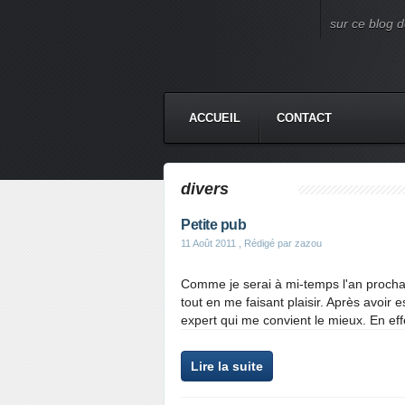
sur ce blog d
ACCUEIL
CONTACT
divers
Petite pub
11 Août 2011
, Rédigé par zazou
Comme je serai à mi-temps l'an procha
tout en me faisant plaisir. Après avoir 
expert qui me convient le mieux. En effet
Lire la suite