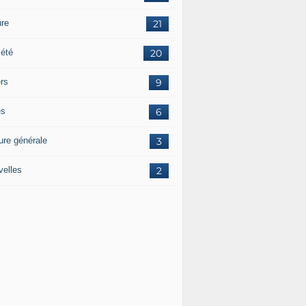
ure
21
iété
20
ers
9
es
6
ure générale
3
velles
2