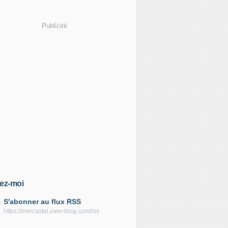
Publicité
ez-moi
S'abonner au flux RSS
https://mercastel.over-blog.com/rss