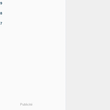
09
08
07
Publicité