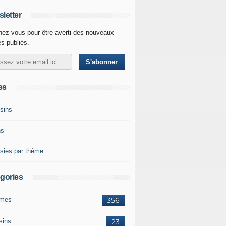
letter
ez-vous pour être averti des nouveaux
es publiés.
es
sins
ns
sies par thème
gories
mes
356
sins
23