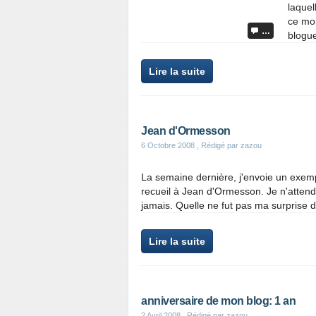
laquel
ce mom
…
blogue
Lire la suite
Jean d'Ormesson
6 Octobre 2008
, Rédigé par zazou
La semaine dernière, j'envoie un exem
recueil à Jean d'Ormesson. Je n'attend
jamais. Quelle ne fut pas ma surprise de
Lire la suite
anniversaire de mon blog: 1 an
2 Avril 2008
, Rédigé par zazou