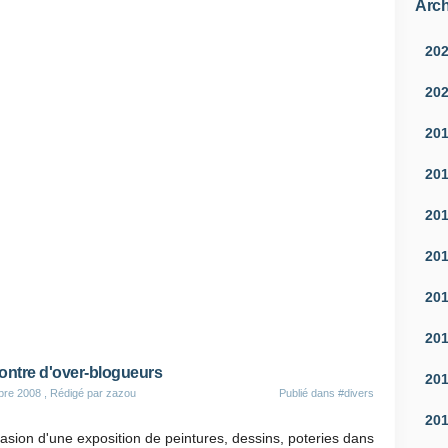
Arch
20
20
20
20
20
20
20
20
ntre d'over-blogueurs
20
bre 2008
, Rédigé par zazou
Publié dans
#divers
20
casion d'une exposition de peintures, dessins, poteries dans