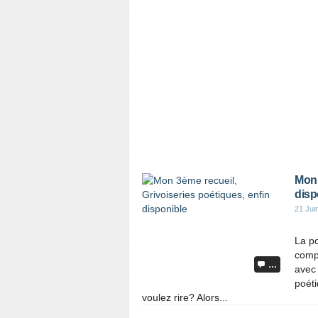
Mon 
disp
21 Jui
La po
compr
…
avec 
poéti
voulez rire? Alors...