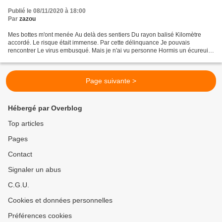
Publié le 08/11/2020 à 18:00
Par
zazou
Mes bottes m'ont menée Au delà des sentiers Du rayon balisé Kilomètre
accordé. Le risque était immense. Par cette délinquance Je pouvais
rencontrer Le virus embusqué. Mais je n'ai vu personne Hormis un écureuil
Qui jouait les luronnes Dans son nid roux...
Page suivante >
Hébergé par Overblog
Top articles
Pages
Contact
Signaler un abus
C.G.U.
Cookies et données personnelles
Préférences cookies