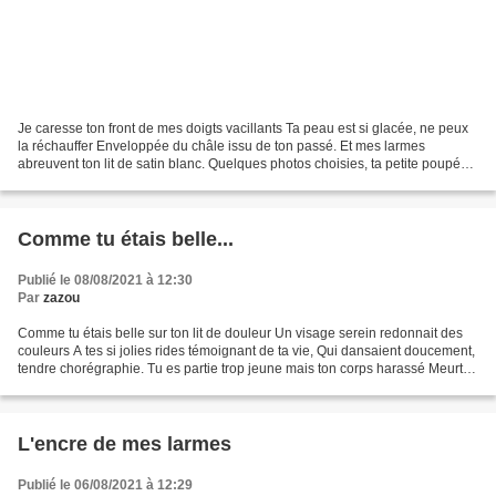
Je caresse ton front de mes doigts vacillants Ta peau est si glacée, ne peux
la réchauffer Enveloppée du châle issu de ton passé. Et mes larmes
abreuvent ton lit de satin blanc. Quelques photos choisies, ta petite poupée,
Une ultime caresse, un dernier...
Comme tu étais belle...
Publié le 08/08/2021 à 12:30
Par
zazou
Comme tu étais belle sur ton lit de douleur Un visage serein redonnait des
couleurs A tes si jolies rides témoignant de ta vie, Qui dansaient doucement,
tendre chorégraphie. Tu es partie trop jeune mais ton corps harassé Meurtri
par la souffrance n'aura...
L'encre de mes larmes
Publié le 06/08/2021 à 12:29