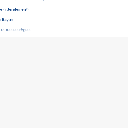
e (littéralement)
im Rayan
 toutes les règles
s les jeux vidéo
us choquant de Rockstar ? - Le scandale BULLY
e plus moche de Steam
du RÊVE tourne au CAUCHEMAR
pendant 8 heures
it… à tort
umiliés par un jeu vidéo
ire - Final Fantasy 8
ti un empire - Age of Empires