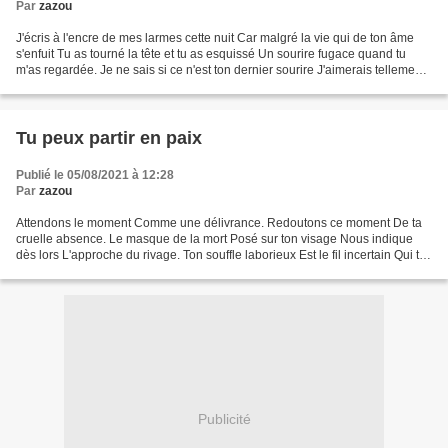
Par
zazou
J'écris à l'encre de mes larmes cette nuit Car malgré la vie qui de ton âme
s'enfuit Tu as tourné la tête et tu as esquissé Un sourire fugace quand tu
m'as regardée. Je ne sais si ce n'est ton dernier sourire J'aimerais tellement
ne plus te voir souffrir...
Tu peux partir en paix
Publié le 05/08/2021 à 12:28
Par
zazou
Attendons le moment Comme une délivrance. Redoutons ce moment De ta
cruelle absence. Le masque de la mort Posé sur ton visage Nous indique
dès lors L'approche du rivage. Ton souffle laborieux Est le fil incertain Qui te
relie, anxieux Au monde des humains....
Publicité