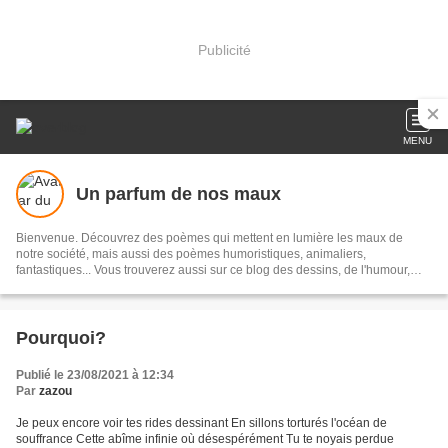
Publicité
MENU
Un parfum de nos maux
Bienvenue. Découvrez des poèmes qui mettent en lumière les maux de
notre société, mais aussi des poèmes humoristiques, animaliers,
fantastiques... Vous trouverez aussi sur ce blog des dessins, de l'humour,
des réflexions personnelles...
Pourquoi?
Publié le 23/08/2021 à 12:34
Par
zazou
Je peux encore voir tes rides dessinant En sillons torturés l'océan de
souffrance Cette abîme infinie où désespérément Tu te noyais perdue