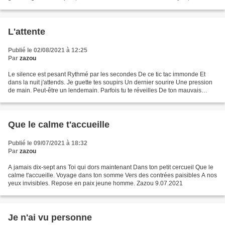
semaine ? Un mois, l'éternité...
L'attente
Publié le 02/08/2021 à 12:25
Par
zazou
Le silence est pesant Rythmé par les secondes De ce tic tac immonde Et
dans la nuit j'attends. Je guette tes soupirs Un dernier sourire Une pression
de main. Peut-être un lendemain. Parfois tu te réveilles De ton mauvais
sommeil Prononce quelques mots...
Que le calme t'accueille
Publié le 09/07/2021 à 18:32
Par
zazou
A jamais dix-sept ans Toi qui dors maintenant Dans ton petit cercueil Que le
calme t'accueille. Voyage dans ton somme Vers des contrées paisibles A nos
yeux invisibles. Repose en paix jeune homme. Zazou 9.07.2021
Je n'ai vu personne