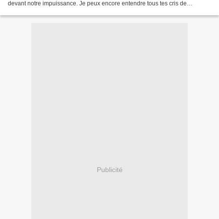
devant notre impuissance. Je peux encore entendre tous tes cris de
douleurs Lorsque l'on te bougeait pour un brin...
Publicité