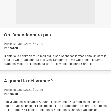
On t'abandonnera pas
Publié le 04/08/2021 à 12:35
Par
zazou
Bientôt elle partira Vers un meilleur là-bas Sèche tes larmes papa On sera là
pour toi On t'abandonnera pas C'est l'amour de ta vie Que la mort te ravit Le
crabe est violent Et tu es impuissant. Elle va bientôt partir Garde les
souvenirs Des moments de...
A quand la délivrance?
Publié le 03/08/2021 à 12:26
Par
zazou
Ton visage est souffrance A quand la délivrance ? La mort est-elle un chat
Jouant avec sa proie ? Et toi cruelle mort, Épargne donc ce corps, Rentre tes
griffes aigues! S'il te plaît, entends-tu? Entends-tu t'amuser Un jour, une